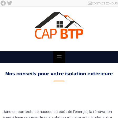
Facebook
Twitter
Skip
CONTACTEZ-NOUS
to
content
Nos conseils pour votre isolation extérieure
Dans un contexte de hausse du coût de l’énergie, la rénovation
énergétique représente une solution efficace pour limiter votre